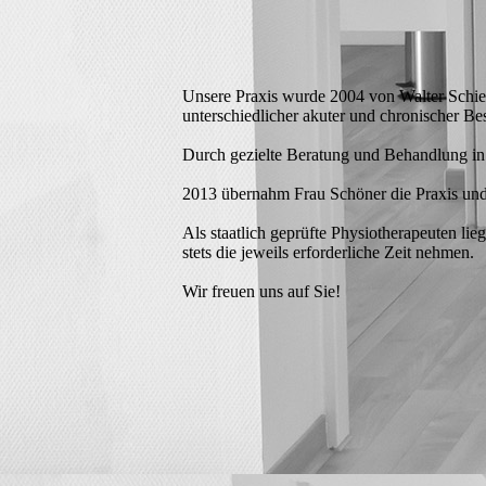
Unsere Praxis wurde 2004 von Walter Schien
unterschiedlicher akuter und chronischer B
Durch gezielte Beratung und Behandlung in 
2013 übernahm Frau Schöner die Praxis und 
Als staatlich geprüfte Physiotherapeuten li
stets die jeweils erforderliche Zeit nehmen.
Wir freuen uns auf Sie!